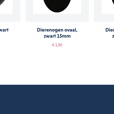
wart
Dierenogen ovaal,
Die
zwart 15mm
€ 1,30