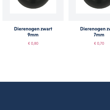
Dierenogen zwart
Dierenogen z
9mm
7mm
€ 0,80
€ 0,70