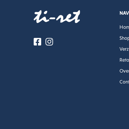
NAV
Ho
Sho
Verz
Reto
Over
Cont