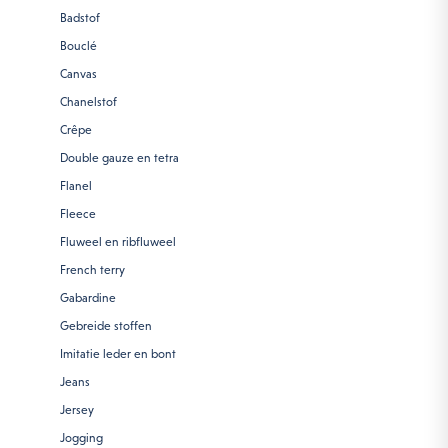
Badstof
Bouclé
Canvas
Chanelstof
Crêpe
Double gauze en tetra
Flanel
Fleece
Fluweel en ribfluweel
French terry
Gabardine
Gebreide stoffen
Imitatie leder en bont
Jeans
Jersey
Jogging