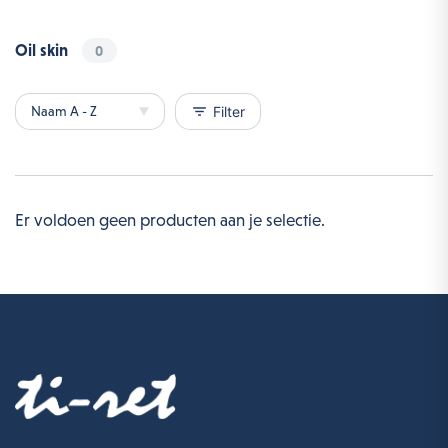
Oil skin
0
filter_list
Filter
Er voldoen geen producten aan je selectie.