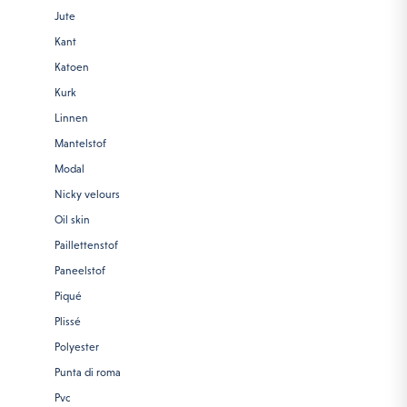
Jute
Kant
Katoen
Kurk
Linnen
Mantelstof
Modal
Nicky velours
Oil skin
Paillettenstof
Paneelstof
Piqué
Plissé
Polyester
Punta di roma
Pvc