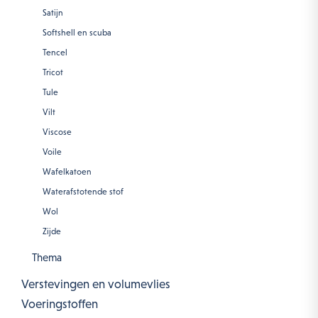
Satijn
Softshell en scuba
Tencel
Tricot
Tule
Vilt
Viscose
Voile
Wafelkatoen
Waterafstotende stof
Wol
Zijde
Thema
Verstevingen en volumevlies
Voeringstoffen