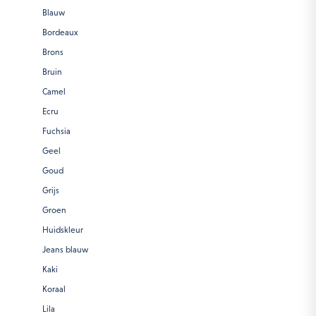
Blauw
Bordeaux
Brons
Bruin
Camel
Ecru
Fuchsia
Geel
Goud
Grijs
Groen
Huidskleur
Jeans blauw
Kaki
Koraal
Lila