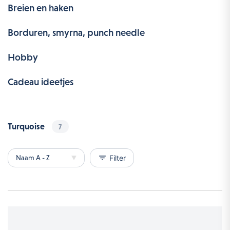
Breien en haken
Borduren, smyrna, punch needle
Hobby
Cadeau ideetjes
Turquoise
7
filter_list
Filter