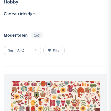
Hobby
Cadeau ideetjes
Modestoffen
165
filter_list
Filter