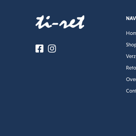
NAV
Ho
Sho
Verz
Reto
Over
Cont