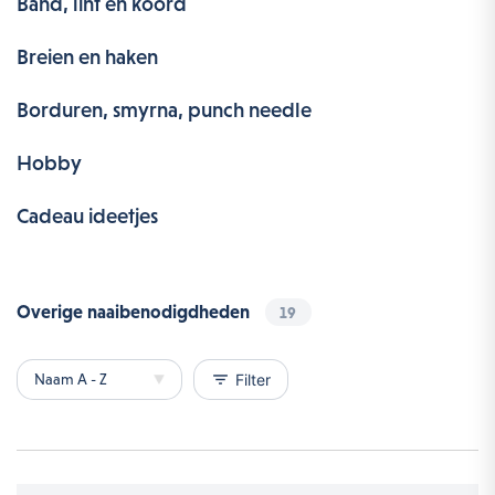
Band, lint en koord
Breien en haken
Borduren, smyrna, punch needle
Hobby
Cadeau ideetjes
Overige naaibenodigdheden
19
filter_list
Filter