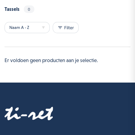
Tassels
0
filter_list
Filter
Er voldoen geen producten aan je selectie.