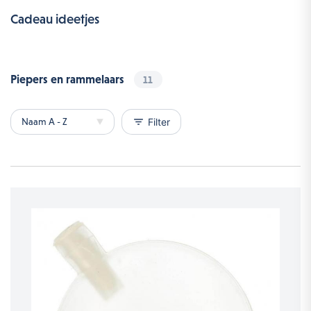
Cadeau ideetjes
Piepers en rammelaars
11
filter_list
Filter