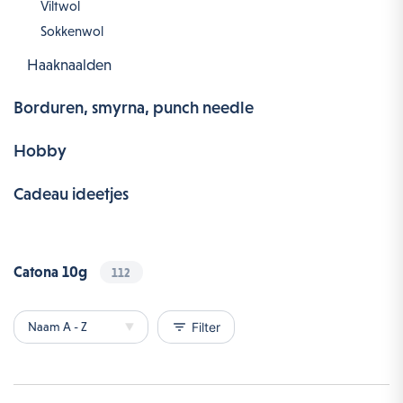
Viltwol
Sokkenwol
Haaknaalden
Borduren, smyrna, punch needle
Hobby
Cadeau ideetjes
Catona 10g
112
filter_list
Filter