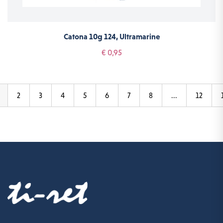
Catona 10g 124, Ultramarine
€ 0,95
2
3
4
5
6
7
8
...
12