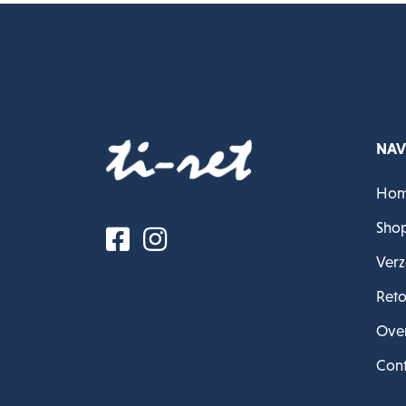
NAV
Ho
Sho
Verz
Reto
Over
Cont