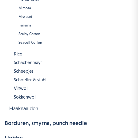
Mimosa
Missouri
Panama
Scuby Cotton
Seacell Cotton
Rico
Schachenmayr
Scheepjes
Schoeller & stahl
Viltwol
Sokkenwol
Haaknaalden
Borduren, smyrna, punch needle
Hobby