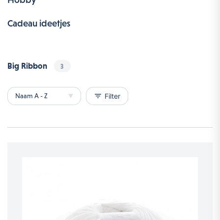
Cadeau ideetjes
Big Ribbon
3
filter_list
Filter