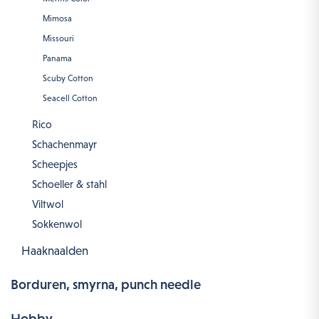
Mimosa
Missouri
Panama
Scuby Cotton
Seacell Cotton
Rico
Schachenmayr
Scheepjes
Schoeller & stahl
Viltwol
Sokkenwol
Haaknaalden
Borduren, smyrna, punch needle
Hobby