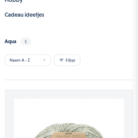
Cadeau ideetjes
Aqua
3
filter_list
Filter